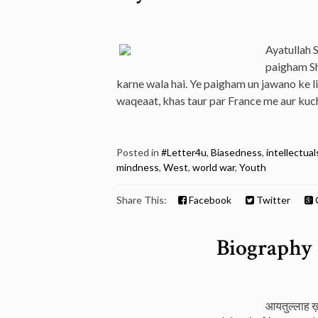
Ayatullah 
paigham Sh
karne wala hai. Ye paigham un jawano ke li
waqeaat, khas taur par France me aur kuch
Posted in
#Letter4u
,
Biasedness
,
intellectual
mindness
,
West
,
world war
,
Youth
Share This:
Facebook
Twitter
Biography
आयतुल्लाह ख़