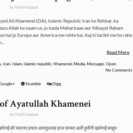
by
Hindi Haqiqat
Syed Ali Khamenei (DA), Islamic Republic Iran ke Rehbar, ka
uru Allah ke naam se, jo bada Meharbaan aur Nihayat Raham
ye hai jo Europe aur America me rehte hai. Aaj ki tarikh me ho rahe
...
Read More
s
,
Iran
,
Islam
,
islamic republic
,
Khamenei
,
Media
,
Message
,
Open
No Comments
Google+
Stumble
Digg
 of Ayatullah Khamenei
by
Hindi Haqiqat
ामेनई की सवानए हयात आयतुल्लाह हाज सय्यद अली हुसैनी ख़ामेनई मरहूम