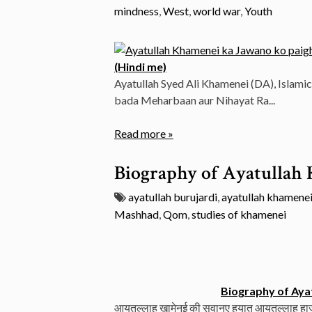
mindness
,
West
,
world war
,
Youth
(Hindi me)
Ayatullah Syed Ali Khamenei (DA), Islamic
bada Meharbaan aur Nihayat Ra...
Read more »
Biography of Ayatullah
ayatullah burujardi
,
ayatullah khamene
Mashhad
,
Qom
,
studies of khamenei
Biography of Aya
आयतुल्लाह ख़ामेनई की सवानए हयात आयतुल्लाह हाज 