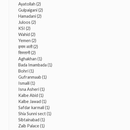
Ayatollah
(2)
Gulpaigani
(2)
Hamadani
(2)
Juloos
(2)
KSI
(2)
Wahid
(2)
Yemen
(2)
इमाम अली
(2)
सिस्तानी
(2)
Aghakhan
(1)
Bada Imambada
(1)
Bohri
(1)
Gufranmaab
(1)
Ismaili
(1)
Isna Asheri
(1)
Kalbe Abid
(1)
Kalbe Jawad
(1)
Safdar karmali
(1)
Shia Sunni sect
(1)
Sibtainabad
(1)
Zaib Palace
(1)