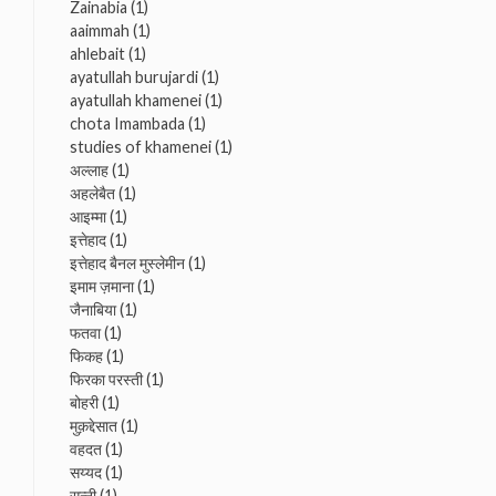
Zainabia
(1)
aaimmah
(1)
ahlebait
(1)
ayatullah burujardi
(1)
ayatullah khamenei
(1)
chota Imambada
(1)
studies of khamenei
(1)
अल्लाह
(1)
अहलेबैत
(1)
आइम्मा
(1)
इत्तेहाद
(1)
इत्तेहाद बैनल मुस्लेमीन
(1)
इमाम ज़माना
(1)
जैनाबिया
(1)
फतवा
(1)
फिकह
(1)
फिरका परस्ती
(1)
बोहरी
(1)
मुक़द्देसात
(1)
वहदत
(1)
सय्यद
(1)
सुन्नी
(1)