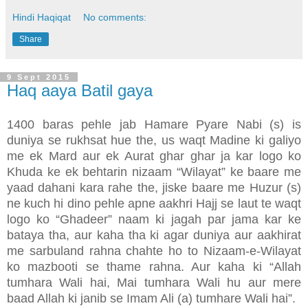
Hindi Haqiqat
No comments:
Share
9 Sept 2015
Haq aaya Batil gaya
1400 baras pehle jab Hamare Pyare Nabi (s) is
duniya se rukhsat hue the, us waqt Madine ki galiyo
me ek Mard aur ek Aurat ghar ghar ja kar logo ko
Khuda ke ek behtarin nizaam “Wilayat” ke baare me
yaad dahani kara rahe the, jiske baare me Huzur (s)
ne kuch hi dino pehle apne aakhri Hajj se laut te waqt
logo ko “Ghadeer” naam ki jagah par jama kar ke
bataya tha, aur kaha tha ki agar duniya aur aakhirat
me sarbuland rahna chahte ho to Nizaam-e-Wilayat
ko mazbooti se thame rahna. Aur kaha ki “Allah
tumhara Wali hai, Mai tumhara Wali hu aur mere
baad Allah ki janib se Imam Ali (a) tumhare Wali hai”.