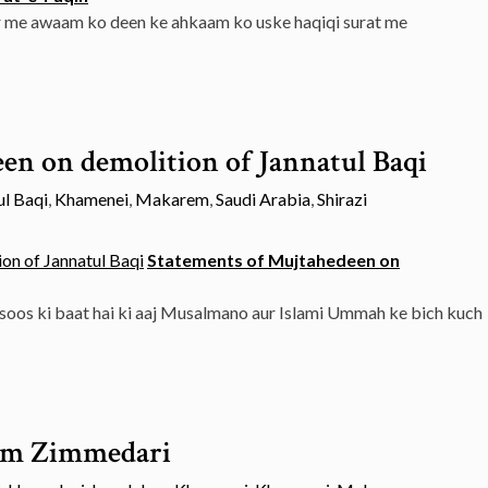
 me awaam ko deen ke ahkaam ko uske haqiqi surat me
en on demolition of Jannatul Baqi
ul Baqi
,
Khamenei
,
Makarem
,
Saudi Arabia
,
Shirazi
Statements of Mujtahedeen on
soos ki baat hai ki aaj Musalmano aur Islami Ummah ke bich kuch
am Zimmedari