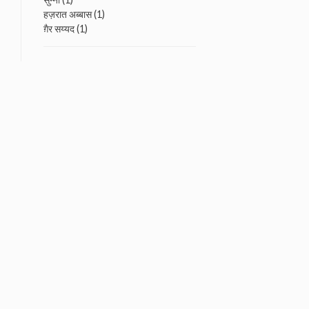
हज़रात अब्बास
(1)
ग़ैर सय्यद
(1)