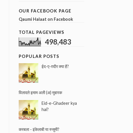
a
r
OUR FACEBOOK PAGE
c
Qaumi Halaat on Facebook
h
f
TOTAL PAGEVIEWS
o
r
498,483
:
POPULAR POSTS
ईद-ए-ग़दीर क्या है?
विलादते इमाम अली (अ) मुबारक
Eid-e-Ghadeer kya
hai?
करबला - इंकेलाबी या रुसुमी?