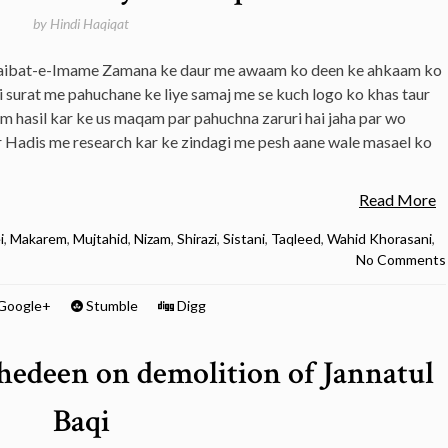
by
Hindi Haqiqat
aibat-e-Imame Zamana ke daur me awaam ko deen ke ahkaam ko
i surat me pahuchane ke liye samaj me se kuch logo ko khas taur
ilm hasil kar ke us maqam par pahuchna zaruri hai jaha par wo
 Hadis me research kar ke zindagi me pesh aane wale masael ko
Read More
i
,
Makarem
,
Mujtahid
,
Nizam
,
Shirazi
,
Sistani
,
Taqleed
,
Wahid Khorasani
,
No Comments
Google+
Stumble
Digg
hedeen on demolition of Jannatul
Baqi