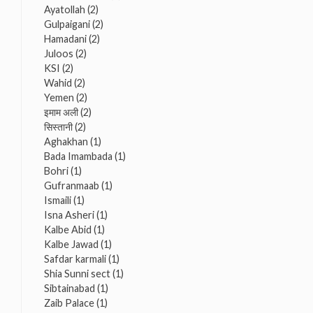
Ayatollah
(2)
Gulpaigani
(2)
Hamadani
(2)
Juloos
(2)
KSI
(2)
Wahid
(2)
Yemen
(2)
इमाम अली
(2)
सिस्तानी
(2)
Aghakhan
(1)
Bada Imambada
(1)
Bohri
(1)
Gufranmaab
(1)
Ismaili
(1)
Isna Asheri
(1)
Kalbe Abid
(1)
Kalbe Jawad
(1)
Safdar karmali
(1)
Shia Sunni sect
(1)
Sibtainabad
(1)
Zaib Palace
(1)