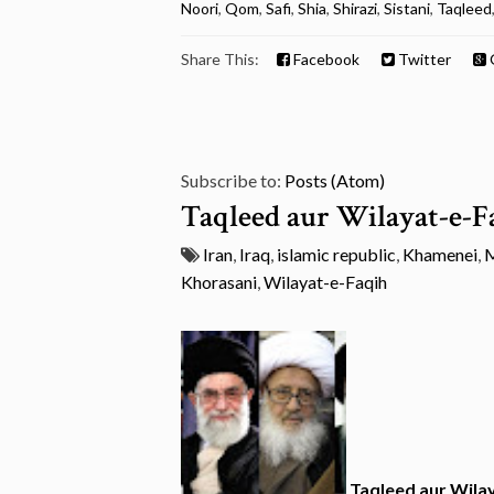
Noori
,
Qom
,
Safi
,
Shia
,
Shirazi
,
Sistani
,
Taqleed
Share This:
Facebook
Twitter
Subscribe to:
Posts (Atom)
Taqleed aur Wilayat-e-F
Iran
,
Iraq
,
islamic republic
,
Khamenei
,
Khorasani
,
Wilayat-e-Faqih
Taqleed aur Wila