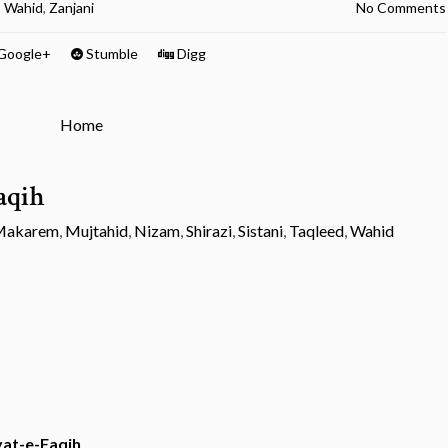
,
Wahid
,
Zanjani
No Comments
Google+
Stumble
Digg
Home
aqih
Makarem
,
Mujtahid
,
Nizam
,
Shirazi
,
Sistani
,
Taqleed
,
Wahid
yat-e-Faqih