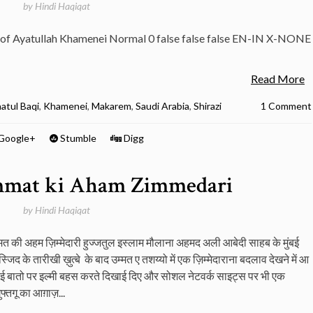
by
Hindi Haqiqat
of Ayatullah Khamenei Normal 0 false false false EN-IN X-NONE
Read More
atul Baqi
,
Khamenei
,
Makarem
,
Saudi Arabia
,
Shirazi
1 Comment
Google+
Stumble
Digg
mmat ki Aham Zimmedari
by
Hindi Haqiqat
त की अहम ज़िम्मेदारी हुज्जतुल इस्लाम मौलाना अहमद अली आबेदी साहब के मुंबई
जिद के तारीखी ख़ुत्बे के बाद उम्मत ए तशय्यो में एक ज़िम्मेदाराना बदलाव देखने में आ
कई बातो पर इल्मी बहस करते दिखाई दिए और सोशल नेटवर्क साइट्स पर भी एक
गुफ्तगू का आग़ाज़...