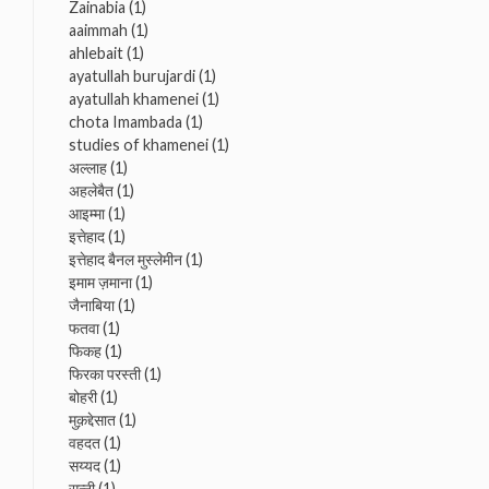
Zainabia
(1)
aaimmah
(1)
ahlebait
(1)
ayatullah burujardi
(1)
ayatullah khamenei
(1)
chota Imambada
(1)
studies of khamenei
(1)
अल्लाह
(1)
अहलेबैत
(1)
आइम्मा
(1)
इत्तेहाद
(1)
इत्तेहाद बैनल मुस्लेमीन
(1)
इमाम ज़माना
(1)
जैनाबिया
(1)
फतवा
(1)
फिकह
(1)
फिरका परस्ती
(1)
बोहरी
(1)
मुक़द्देसात
(1)
वहदत
(1)
सय्यद
(1)
सुन्नी
(1)