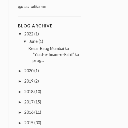
हक़ आया बातिल गया
BLOG ARCHIVE
2022
(1)
▼
June
(1)
▼
Kesar Baug Mumbai ka
“Yaad-e-Imam-e-Rahil” ka
prog...
2020
(1)
►
2019
(2)
►
2018
(10)
►
2017
(15)
►
2016
(11)
►
2015
(30)
►