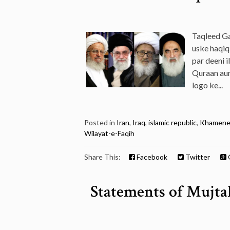
Taqleed G
uske haqiq
par deeni 
Quraan aur
logo ke...
Posted in
Iran
,
Iraq
,
islamic republic
,
Khamene
Wilayat-e-Faqih
Share This:
Facebook
Twitter
Statements of Mujta