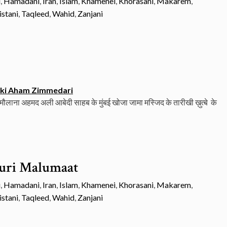
i
,
Hamadani
,
Iran
,
Islam
,
Khamenei
,
Khorasani
,
Makarem
,
istani
,
Taqleed
,
Wahid
,
Zanjani
 ki Aham Zimmedari
 मौलाना अहमद अली आबेदी साहब के मुंबई खोजा जामा मस्जिद के तारीखी ख़ुत्बे के
ruri Malumaat
i
,
Hamadani
,
Iran
,
Islam
,
Khamenei
,
Khorasani
,
Makarem
,
istani
,
Taqleed
,
Wahid
,
Zanjani