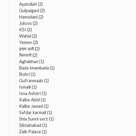
Ayatollah
(2)
Gulpaigani
(2)
Hamadani
(2)
Juloos
(2)
KSI
(2)
Wahid
(2)
Yemen
(2)
इमाम अली
(2)
सिस्तानी
(2)
Aghakhan
(1)
Bada Imambada
(1)
Bohri
(1)
Gufranmaab
(1)
Ismaili
(1)
Isna Asheri
(1)
Kalbe Abid
(1)
Kalbe Jawad
(1)
Safdar karmali
(1)
Shia Sunni sect
(1)
Sibtainabad
(1)
Zaib Palace
(1)