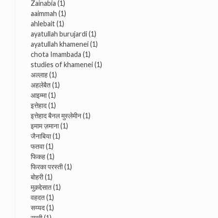
Zainabia
(1)
aaimmah
(1)
ahlebait
(1)
ayatullah burujardi
(1)
ayatullah khamenei
(1)
chota Imambada
(1)
studies of khamenei
(1)
अल्लाह
(1)
अहलेबैत
(1)
आइम्मा
(1)
इत्तेहाद
(1)
इत्तेहाद बैनल मुस्लेमीन
(1)
इमाम ज़माना
(1)
जैनाबिया
(1)
फतवा
(1)
फिकह
(1)
फिरका परस्ती
(1)
बोहरी
(1)
मुक़द्देसात
(1)
वहदत
(1)
सय्यद
(1)
सुन्नी
(1)