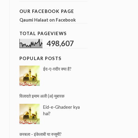
a
r
OUR FACEBOOK PAGE
c
Qaumi Halaat on Facebook
h
f
TOTAL PAGEVIEWS
o
r
498,607
:
POPULAR POSTS
ईद-ए-ग़दीर क्या है?
विलादते इमाम अली (अ) मुबारक
Eid-e-Ghadeer kya
hai?
करबला - इंकेलाबी या रुसुमी?