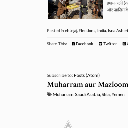
इमाम अली (अ)
और ज़ालिम क
Posted in
ehtejaj
,
Elections
,
India
,
Isna Asheri
Share This:
Facebook
Twitter
Subscribe to:
Posts (Atom)
Muharram aur Mazloom
Muharram
,
Saudi Arabia
,
Shia
,
Yemen