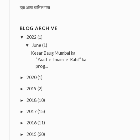
हक़ आया बातिल गया
BLOG ARCHIVE
2022
(1)
▼
June
(1)
▼
Kesar Baug Mumbai ka
“Yaad-e-Imam-e-Rahil” ka
prog...
2020
(1)
►
2019
(2)
►
2018
(10)
►
2017
(15)
►
2016
(11)
►
2015
(30)
►